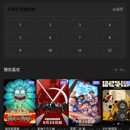
长!?慢活生活&amp;农业奇幻谭，在此揭幕！
金牌影院
播放器
排序
1
2
3
4
5
6
7
8
9
10
11
12
猜你喜欢
换一换
蓝光
蓝光
蓝光
蓝
瑞克和莫蒂 ...
斩神之凡尘神...
茶啊二中 第...
记忆管理局
9.3
8.2
5.9
(10全)
(9/15)
(3/10)
(3/7)