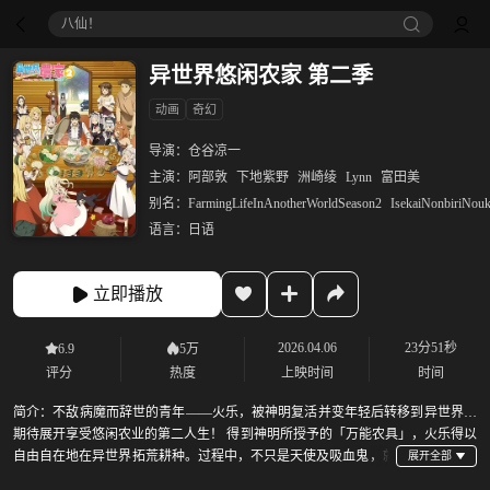
八仙！
异世界悠闲农家 第二季
动画
奇幻
导演：
仓谷凉一
主演：
阿部敦
下地紫野
洲崎绫
Lynn
富田美
别名：
FarmingLifeInAnotherWorldSeason2
IsekaiNonbiriNou
语言：
日语
立即播放
2026.04.06
23分51秒
6.9
5万
评分
热度
上映时间
时间
简介：
不敌病魔而辞世的青年——火乐，被神明复活并变年轻后转移到异世界，
期待展开享受悠闲农业的第二人生！ 得到神明所授予的「万能农具」，火乐得以
自由自在地在异世界拓荒耕种。过程中，不只是天使及吸血鬼，就
连精灵与龙也接踵现身……转瞬间便发展成村落规模，回过神来，自己已成了村