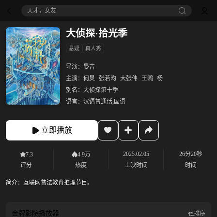
天才，女友
大侦探·拾光季
悬疑
真人秀
导演：
晏吉
主演：
何炅
张若昀
大张伟
王鸥
杨
别名：
大侦探第十季
语言：
汉语普通话,国语
立即播放
2025.02.05
26分20秒
7.3
4.9万
评分
热度
上映时间
时间
简介：
互联网普法教育推理节目。
金牌影院
播放器
排序